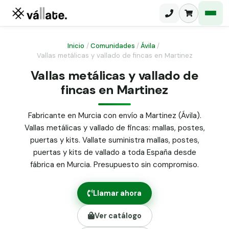
Inicio
/
Comunidades
/
Ávila
/
Vallas metálicas y vallado de fincas en Martinez
Malla electrosoldada
Vallas metálicas y vallado de
fincas en Martinez
Malla ganadera
Puerta abatible dos hojas
Malla simple torsión
Puerta acceso peatonal
Fabricante en Murcia con envío a Martinez (Ávila).
Vallas metálicas y vallado de fincas: mallas, postes,
Malla triple torsión
Poste malla Hércules
puertas y kits. Vallate suministra mallas, postes,
Panel malla H.
puertas y kits de vallado a toda España desde
Poste malla simple torsión
Alambre de espino galvanizado
fábrica en Murcia. Presupuesto sin compromiso.
Alambre liso galvanizado
Malla ocultación 70 g/m² verde
Llamar ahora
Abrazadera PVC malla H.
Ver catálogo