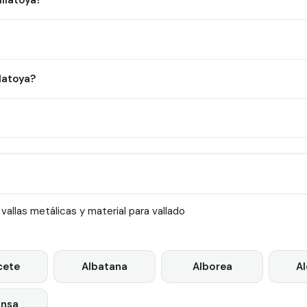
illatoya?
latoya?
llas metálicas y material para vallado
cete
Albatana
Alborea
A
nsa