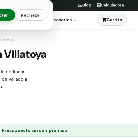
Blog
Calculadora
ptar
Rechazar
Carrito
res
Jardinería
Accesorios
llatoya
 Villatoya
do de fincas:
s de vallado a
o.
Presupuesto sin compromiso