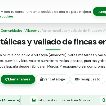
Ace
y, con tu consentimiento, cookies de análisis para mejorar
as para vallado
Kits de vallado
Postes metálicos
Alamb
e cookies
/
Comunidades
/
Albacete
/
Vallas metálicas y vallado de fincas en Vi
tálicas y vallado de fincas en
n Murcia con envío a Villatoya (Albacete). Vallas metálicas y valla
s, puertas y kits. Vallate suministra mallas, postes, puertas y kit
oda España desde fábrica en Murcia. Presupuesto sin compromis
Llamar ahora
Ver catálogo
Presupuesto
ya (Albacete)
Fabricante con stock en Murcia