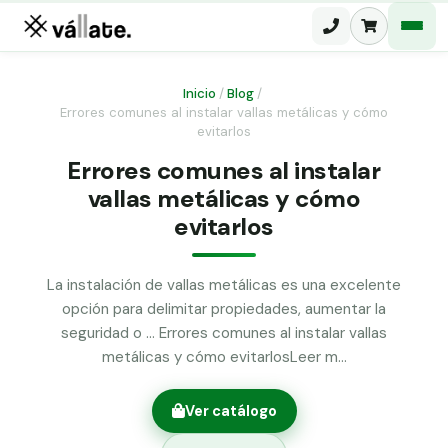
Inicio
/
Blog
/
Errores comunes al instalar vallas metálicas y cómo
Malla electrosoldada
evitarlos
Errores comunes al instalar
Malla ganadera
Puerta abatible dos hojas
vallas metálicas y cómo
Malla simple torsión
Puerta acceso peatonal
evitarlos
Malla triple torsión
Poste malla Hércules
La instalación de vallas metálicas es una excelente
Panel malla H.
opción para delimitar propiedades, aumentar la
Poste malla simple torsión
Alambre de espino galvanizado
seguridad o … Errores comunes al instalar vallas
metálicas y cómo evitarlosLeer m…
Alambre liso galvanizado
Malla ocultación 70 g/m² verde
Ver catálogo
Abrazadera PVC malla H.