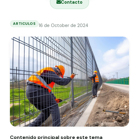
Contacto
Grapa malla H.
Grapadora
ARTICULOS
16 de October de 2024
Errores
Grapas a-18
comunes
al
Tensor galvanizado
instalar
vallas
metálicas
y
cómo
evitarlos
Contenido principal sobre este tema