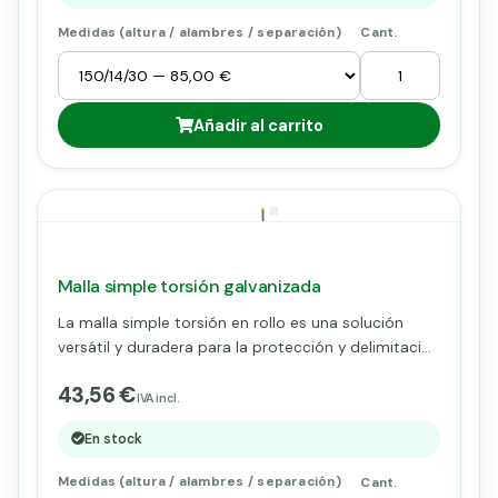
entre alambres verticales (ej. 150/14/30).
Medidas (altura / alambres / separación)
Cant.
Añadir al carrito
Malla simple torsión galvanizada
La malla simple torsión en rollo es una solución
versátil y duradera para la protección y delimitación
de áreas agrícolas y ganaderas. Fabricada con
43,56 €
alambre de acero galvanizado, esta malla ofrece
IVA incl.
resistencia a la corrosión y flexibilidad, lo que la
En stock
convierte en una opción ideal para cercados de
parcelas, corrales ganaderos y protección de
Medidas (altura / alambres / separación)
Cant.
cultivos.