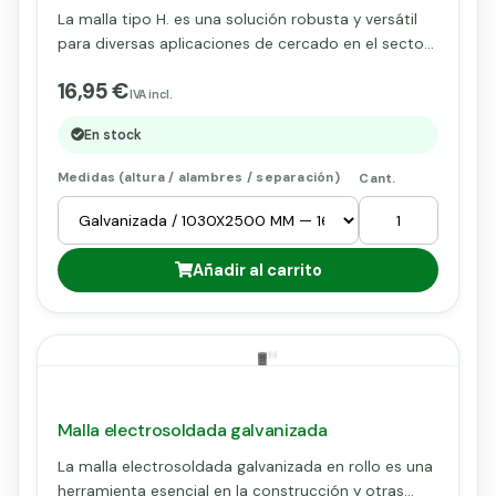
La malla tipo H. es una solución robusta y versátil
para diversas aplicaciones de cercado en el sector
industrial, agrícola y residencial. Fabricada con
16,95 €
materiales de alta calidad y resistencia, esta malla
IVA incl.
ofrece una protección duradera y confiable para
En stock
delimitar áreas, proteger cultivos y asegurar
perímetros.
Medidas (altura / alambres / separación)
Cant.
Añadir al carrito
Malla electrosoldada galvanizada
La malla electrosoldada galvanizada en rollo es una
herramienta esencial en la construcción y otras