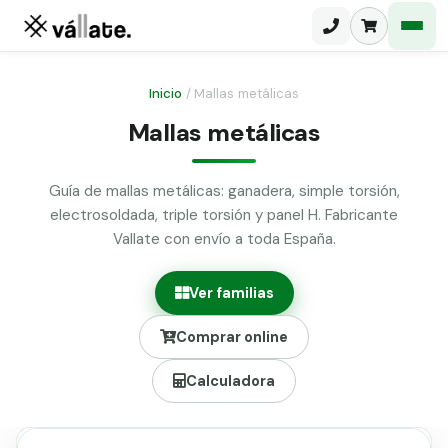
Inicio
/
Mallas metálicas
Mallas metálicas
Malla electrosoldada
Malla ganadera
Puerta abatible dos hojas
Guía de mallas metálicas: ganadera, simple torsión,
Malla simple torsión
electrosoldada, triple torsión y panel H. Fabricante
Puerta acceso peatonal
Vallate con envío a toda España.
Malla triple torsión
Poste malla Hércules
Panel malla H.
Ver familias
Poste malla simple torsión
Alambre de espino galvanizado
Comprar online
Alambre liso galvanizado
Malla ocultación 70 g/m² verde
Calculadora
Abrazadera PVC malla H.