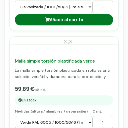
Añadir al carrito
Malla simple torsión plastificada verde
La malla simple torsión plastificada en rollo es una
solución versátil y duradera para la protección y
delimitación de áreas agrícolas, ganaderas y
59,89 €
perimetrales. Fabricada con alambre de acero
IVA incl.
recubierto de plástico, ofrece resistencia a la
En stock
corrosión y una apariencia estética atractiva. Su
flexibilidad facilita la instalación en terrenos
Medidas (altura / alambres / separación)
Cant.
irregulares, siendo ideal para cercados de cultivos,
corrales ganaderos y cercados perimetrales. Para
rollos de 1m y 1,5m necesita 4 kg de Alambre Para