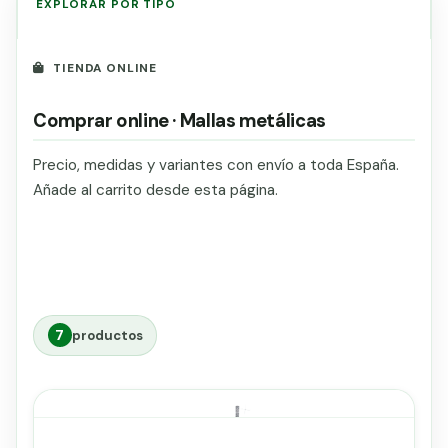
EXPLORAR POR TIPO
Grapa malla H.
Grapadora
TIENDA ONLINE
Grapas a-18
Comprar online · Mallas metálicas
Tensor galvanizado
Precio, medidas y variantes con envío a toda España.
Añade al carrito desde esta página.
7
productos