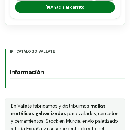
rollos de 2m necesita 5 kg de Alambre
Añadir al carrito
CATÁLOGO VALLATE
Información
En Vallate fabricamos y distribuimos
mallas
metálicas galvanizadas
para vallados, cercados
y cerramientos. Stock en Murcia, envío paletizado
a toda España y asesoramiento directo del