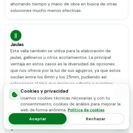
ahorrando tiempo y mano de obra en busca de otras
soluciones mucho menos efectivas.
Jaulas
Esta valla también se utiliza para la elaboración de
jaulas, gallineros u otros acotamientos. La principal
ventaja en estos casos es la diversidad de opciones
que nos ofrece por la luz de sus agujeros, ya que estos
oscilan entre los 6mm y los 25mm, pudiendo así
seleccionar el tipo que mejor se adecúa a nuestras
necesidades.
Cookies y privacidad
Usamos cookies técnicas necesarias y, con tu
consentimiento, cookies de análisis para mejorar la
Cont
web de forma anónima.
Política de cookies
por
Aceptar
Rechazar
Los mejores precios para comprar la malla
What
electrosoldada