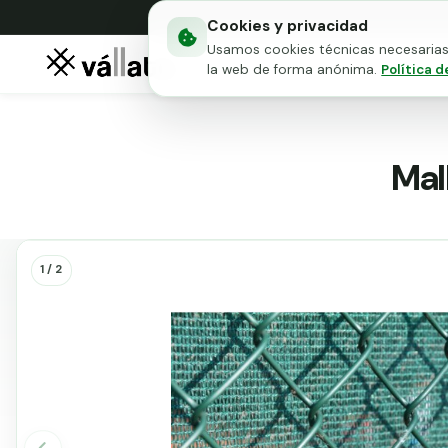
Cookies y privacidad
Usamos cookies técnicas necesarias 
Mallas metálicas
Puert
la web de forma anónima.
Política d
Mal
Malla
1 / 2
ocultación
70
gramos
M2
verde