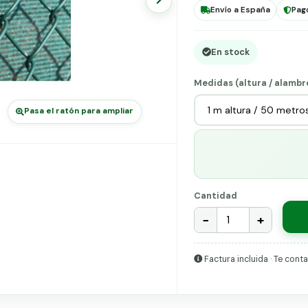
Envío a España
Pag
En stock
Medidas (altura / alambr
Pasa el ratón para ampliar
Cantidad
−
+
Factura incluida · Te con