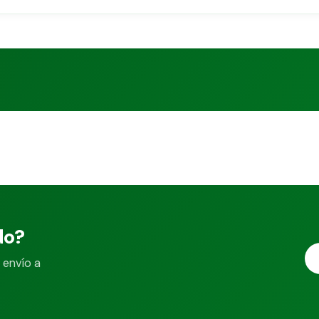
do?
 envío a