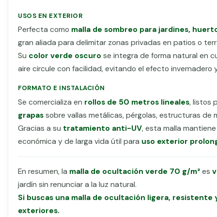
USOS EN EXTERIOR
Perfecta como
malla de sombreo para jardines, huert
gran aliada para delimitar zonas privadas en patios o te
Su
color verde oscuro
se integra de forma natural en cu
aire circule con facilidad, evitando el efecto invernade
FORMATO E INSTALACIÓN
Se comercializa en
rollos de 50 metros lineales
, listos
grapas
sobre vallas metálicas, pérgolas, estructuras de
Gracias a su
tratamiento anti-UV
, esta malla mantiene
económica y de larga vida útil para
uso exterior prolo
En resumen, la
malla de ocultación verde 70 g/m²
es
v
jardín sin renunciar a la luz natural.
Si buscas una malla de ocultación ligera, resistente
exteriores.