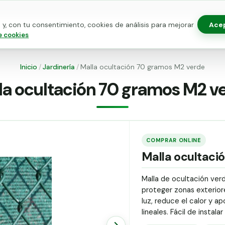
Ace
y, con tu consentimiento, cookies de análisis para mejorar
as para vallado
Kits de vallado
Postes metálicos
Alamb
e cookies
Inicio
/
Jardinería
/
Malla ocultación 70 gramos M2 verde
la ocultación 70 gramos M2 v
COMPRAR ONLINE
Malla ocultaci
Malla de ocultación verd
proteger zonas exteriore
luz, reduce el calor y a
lineales. Fácil de instalar