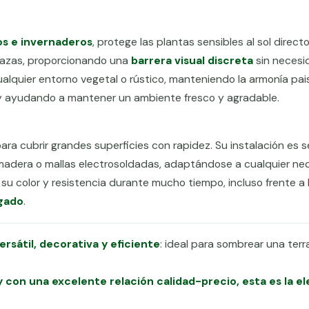
os e invernaderos
, protege las plantas sensibles al sol direct
rrazas, proporcionando una
barrera visual discreta
sin necesi
alquier entorno vegetal o rústico, manteniendo la armonía pais
ro y ayudando a mantener un ambiente fresco y agradable.
 para cubrir grandes superficies con rapidez. Su instalación es s
 madera o mallas electrosoldadas, adaptándose a cualquier ne
 su color y resistencia durante mucho tiempo, incluso frente a
ngado
.
ersátil, decorativa y eficiente
: ideal para sombrear una terr
 y con una excelente relación calidad-precio, esta es la e