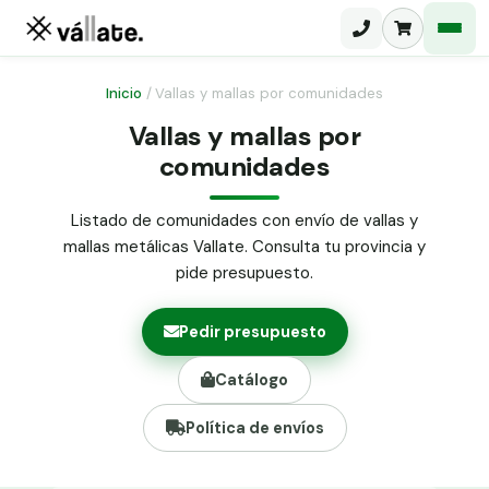
Inicio
/
Vallas y mallas por comunidades
Vallas y mallas por
Malla electrosoldada
comunidades
Malla ganadera
Puerta abatible dos hojas
Listado de comunidades con envío de vallas y
Malla simple torsión
Puerta acceso peatonal
mallas metálicas Vallate. Consulta tu provincia y
pide presupuesto.
Malla triple torsión
Poste malla Hércules
Panel malla H.
Pedir presupuesto
Poste malla simple torsión
Alambre de espino galvanizado
Catálogo
Alambre liso galvanizado
Malla ocultación 70 g/m² verde
Política de envíos
Abrazadera PVC malla H.