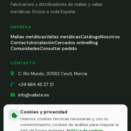
Fabricantes y distribuidores de mallas y vallas
metálicas. Envíos a toda España.
EMPRESA
Mallas metálicas
Vallas metálicas
Catálogo
Nosotros
Contacto
Instalación
Cercados online
Blog
Comunidades
Consultar pedido
CONTACTO
C. Río Mundo, 30562 Ceutí, Murcia
+34 684 45 27 21
info@vallate.es
WhatsApp
Cookies y privacidad
Usamos cookies técnicas necesarias y, con tu
consentimiento, cookies de análisis para mejorar la
Cont
web de forma anónima.
Política de cookies