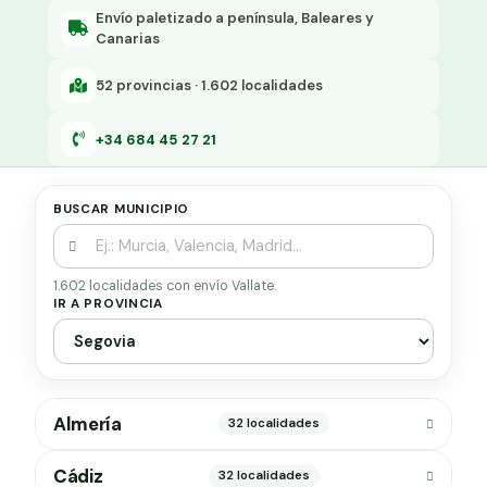
Grapa malla H.
Envío paletizado a península, Baleares y
Canarias
Grapadora
52 provincias · 1.602 localidades
Grapas a-18
+34 684 45 27 21
Tensor galvanizado
BUSCAR MUNICIPIO
1.602 localidades con envío Vallate.
IR A PROVINCIA
Almería
32 localidades
Cádiz
32 localidades