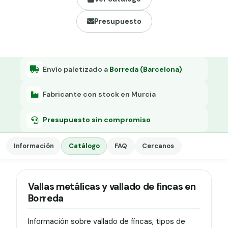
Grapa malla H.
Presupuesto
Grapadora
Grapas a-18
Tensor galvanizado
Envío paletizado a
Borreda (Barcelona)
Fabricante con stock en Murcia
Presupuesto sin compromiso
Información
Catálogo
FAQ
Cercanos
Vallas metálicas y vallado de fincas en
Borreda
Información sobre vallado de fincas, tipos de