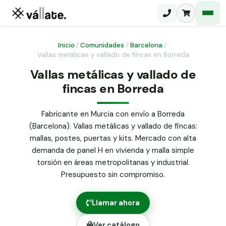
Inicio
/
Comunidades
/
Barcelona
/
Vallas metálicas y vallado de fincas en Borreda
Malla electrosoldada
Vallas metálicas y vallado de
fincas en Borreda
Malla ganadera
Puerta abatible dos hojas
Malla simple torsión
Puerta acceso peatonal
Fabricante en Murcia con envío a Borreda
(Barcelona). Vallas metálicas y vallado de fincas:
Malla triple torsión
Poste malla Hércules
mallas, postes, puertas y kits. Mercado con alta
Panel malla H.
demanda de panel H en vivienda y malla simple
Poste malla simple torsión
Alambre de espino galvanizado
torsión en áreas metropolitanas y industrial.
Presupuesto sin compromiso.
Alambre liso galvanizado
Malla ocultación 70 g/m² verde
Llamar ahora
Abrazadera PVC malla H.
Ver catálogo