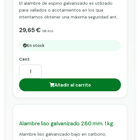
El alambre de espino galvanizado es utilizado
para vallados o acotamientos en los que
intentamos obtener una máxima seguridad ante
posibles intrusiones. Para ello, el alambre es
29,65 €
utilizado sobre la valla, generalmente en su parte
IVA incl.
superior, donde se instalan en la mayoría de
casos dos o tres filas a modo de defensa. De
En stock
esta manera nuestros vallados aumentarán en
seguridad de una manera considerable.
Cant.
Añadir al carrito
Alambre liso galvanizado 2.60 mm. 1 kg.
Alambre liso galvanizado bajo en carbono,