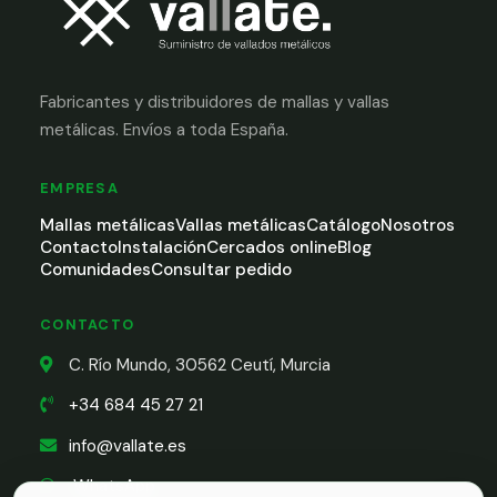
Fabricantes y distribuidores de mallas y vallas
metálicas. Envíos a toda España.
EMPRESA
Mallas metálicas
Vallas metálicas
Catálogo
Nosotros
Contacto
Instalación
Cercados online
Blog
Comunidades
Consultar pedido
CONTACTO
C. Río Mundo, 30562 Ceutí, Murcia
+34 684 45 27 21
info@vallate.es
WhatsApp