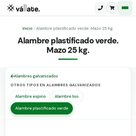
Inicio
/
Alambre plastificado verde. Mazo 25 kg.
Alambre plastificado verde.
Malla electrosoldada
Mazo 25 kg.
Malla ganadera
Puerta abatible dos hojas
Malla simple torsión
Puerta acceso peatonal
Alambres galvanizados
Malla triple torsión
Poste malla Hércules
OTROS TIPOS EN ALAMBRES GALVANIZADOS
Panel malla H.
Poste malla simple torsión
Alambre espino
Alambre liso
Alambre de espino galvanizado
Alambre plastificado verde
Alambre liso galvanizado
Malla ocultación 70 g/m² verde
Abrazadera PVC malla H.