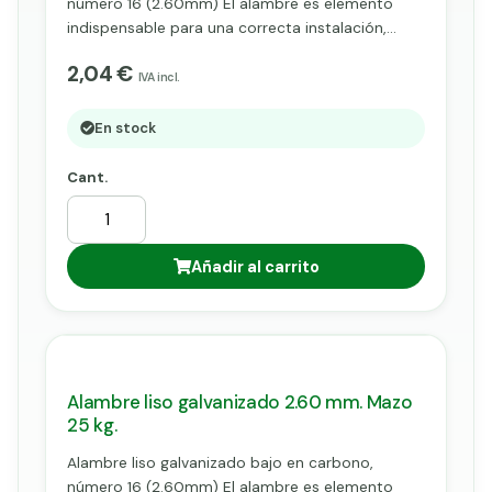
número 16 (2.60mm) El alambre es elemento
indispensable para una correcta instalación,
después de ser introducido por los pilares
2,04 €
metálicos o postes, para posteriormente ser
IVA incl.
fijado a la malla mediante grapas, nos dará
solidez y consistencia a nuestras instalaciones.
En stock
Cant.
Añadir al carrito
Alambre liso galvanizado 2.60 mm. Mazo
25 kg.
Alambre liso galvanizado bajo en carbono,
número 16 (2.60mm) El alambre es elemento