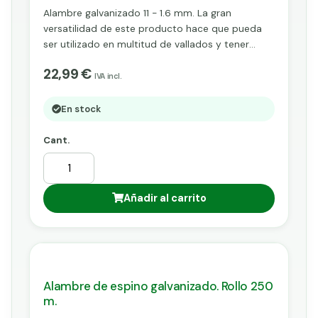
Alambre galvanizado 11 - 1.6 mm. La gran
versatilidad de este producto hace que pueda
ser utilizado en multitud de vallados y tener
muchas utilidades: para coser, fijar mallas, atado
22,99 €
de postes, etc.
IVA incl.
En stock
Cant.
Añadir al carrito
Alambre de espino galvanizado. Rollo 250
m.