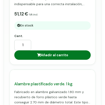
indispensable para una correcta instalación,
después de ser introducido por los pilares
51,12 €
metálicos o postes, para posteriormente ser
IVA incl.
fijado a la malla mediante grapas, nos dará
solidez y consistencia a nuestras instalaciones.
En stock
Cant.
Añadir al carrito
Alambre plastificado verde. 1 kg.
Fabricado en alambre galvanizado 1.80 mm y
recubierto de forro plástico verde hasta
conseguir 2.70 mm de diámetro total. Este tipo