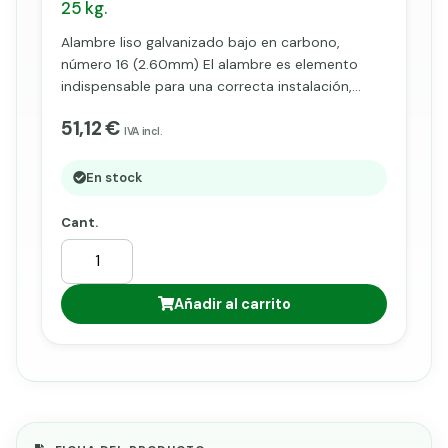
25 kg.
Alambre liso galvanizado bajo en carbono,
número 16 (2.60mm) El alambre es elemento
indispensable para una correcta instalación,
después de ser introducido por los pilares
51,12 €
metálicos o postes, para posteriormente ser
IVA incl.
fijado a la malla mediante grapas, nos dará
solidez y consistencia a nuestras instalaciones.
En stock
Cant.
Añadir al carrito