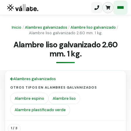
Inicio
/
Alambres galvanizados
/
Alambre liso galvanizado
/
Alambre liso galvanizado 2.60 mm. 1 kg.
Malla electrosoldada
Alambre liso galvanizado 2.60
Malla ganadera
mm. 1 kg.
Puerta abatible dos hojas
Malla simple torsión
Puerta acceso peatonal
Malla triple torsión
Alambres galvanizados
Poste malla Hércules
Panel malla H.
OTROS TIPOS EN ALAMBRES GALVANIZADOS
Poste malla simple torsión
Alambre de espino galvanizado
Alambre espino
Alambre liso
Alambre liso galvanizado
Malla ocultación 70 g/m² verde
Alambre plastificado verde
Abrazadera PVC malla H.
Alambre
Alambre
1 / 3