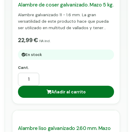
Alambre de coser galvanizado. Mazo 5 kg.
Alambre galvanizado 11 - 1.6 mm. La gran
versatilidad de este producto hace que pueda
ser utilizado en multitud de vallados y tener
muchas utilidades: para coser, fijar mallas, atado
22,99 €
de postes, etc.
IVA incl.
En stock
Cant.
Añadir al carrito
Alambre liso galvanizado 2.60 mm. Mazo