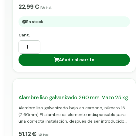
coser, fijar mallas, atado de postes, etc.
22,99 €
IVA incl.
En stock
Cant.
Añadir al carrito
Alambre liso galvanizado 2.60 mm. Mazo 25 kg.
Alambre liso galvanizado bajo en carbono, número 16
(2.60mm) El alambre es elemento indispensable para
una correcta instalación, después de ser introducido
por los pilares metálicos o postes, para
51,12 €
posteriormente ser fijado a la malla mediante grapas,
IVA incl.