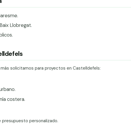
a
Maresme.
Baix Llobregat.
licos.
lldefels
 más solicitamos para proyectos en Castelldefels:
.
urbano.
ía costera.
e presupuesto personalizado.