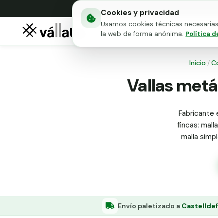
Cookies y privacidad
Usamos cookies técnicas necesarias 
Mallas metálicas
Puert
la web de forma anónima.
Política d
Inicio
/
C
Vallas metál
Fabricante 
fincas: mall
malla simp
Envío paletizado a
Castelldef