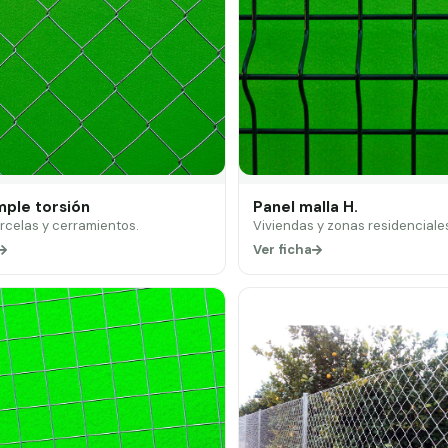
mple torsión
Panel malla H.
arcelas y cerramientos.
Viviendas y zonas residenciale
Ver ficha