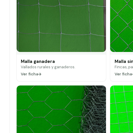
Malla ganadera
Malla si
Vallados rurales y ganaderos.
Fincas, p
Ver ficha
Ver ficha