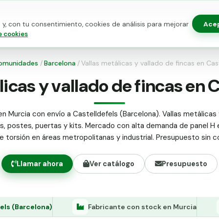
Ace
y, con tu consentimiento, cookies de análisis para mejorar
as para vallado
Kits de vallado
Postes metálicos
Alamb
e cookies
omunidades
/
Barcelona
/
Vallas metálicas y vallado de fincas en Cas
icas y vallado de fincas en 
en Murcia con envío a Castelldefels (Barcelona). Vallas metálicas 
as, postes, puertas y kits. Mercado con alta demanda de panel H 
le torsión en áreas metropolitanas y industrial. Presupuesto sin 
Llamar ahora
Ver catálogo
Presupuesto
els (Barcelona)
Fabricante con stock en Murcia