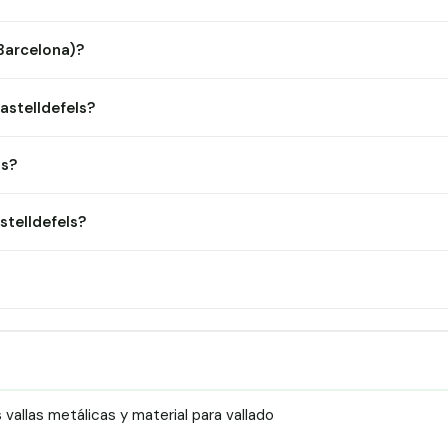
(Barcelona)?
astelldefels?
ls?
telldefels?
allas metálicas y material para vallado