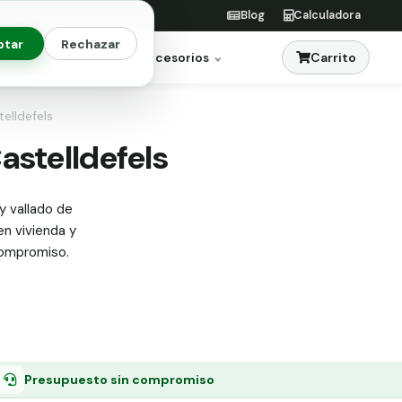
Blog
Calculadora
ptar
Rechazar
Carrito
res
Jardinería
Accesorios
telldefels
Castelldefels
y vallado de
en vivienda y
compromiso.
Presupuesto sin compromiso