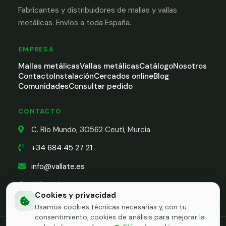
Fabricantes y distribuidores de mallas y vallas
metálicas. Envíos a toda España.
EMPRESA
Mallas metálicas
Vallas metálicas
Catálogo
Nosotros
Contacto
Instalación
Cercados online
Blog
Comunidades
Consultar pedido
CONTACTO
C. Río Mundo, 30562 Ceutí, Murcia
+34 684 45 27 21
info@vallate.es
WhatsApp
Cookies y privacidad
Usamos cookies técnicas necesarias y, con tu
consentimiento, cookies de análisis para mejorar la