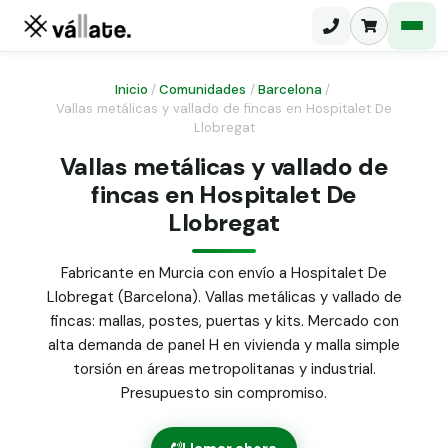
Inicio
/
Comunidades
/
Barcelona
/
Vallas metálicas y vallado de fincas en Hospitalet De
Llobregat
Malla electrosoldada
Vallas metálicas y vallado de
Malla ganadera
Puerta abatible dos hojas
fincas en Hospitalet De
Malla simple torsión
Llobregat
Puerta acceso peatonal
Malla triple torsión
Fabricante en Murcia con envío a Hospitalet De
Poste malla Hércules
Panel malla H.
Llobregat (Barcelona). Vallas metálicas y vallado de
Poste malla simple torsión
fincas: mallas, postes, puertas y kits. Mercado con
Alambre de espino galvanizado
alta demanda de panel H en vivienda y malla simple
Alambre liso galvanizado
torsión en áreas metropolitanas y industrial.
Malla ocultación 70 g/m² verde
Presupuesto sin compromiso.
Abrazadera PVC malla H.