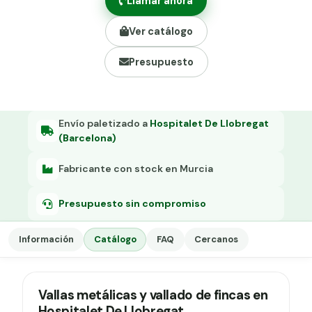
Llamar ahora
Grapa malla H.
Ver catálogo
Grapadora
Presupuesto
Grapas a-18
Tensor galvanizado
Envío paletizado a
Hospitalet De Llobregat
(Barcelona)
Fabricante con stock en Murcia
Presupuesto sin compromiso
Información
Catálogo
FAQ
Cercanos
Vallas metálicas y vallado de fincas en
Hospitalet De Llobregat