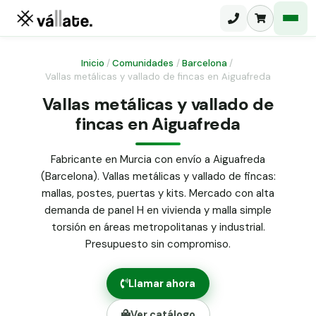
Inicio
/
Comunidades
/
Barcelona
/
Vallas metálicas y vallado de fincas en Aiguafreda
Malla electrosoldada
Vallas metálicas y vallado de
fincas en Aiguafreda
Malla ganadera
Puerta abatible dos hojas
Malla simple torsión
Puerta acceso peatonal
Fabricante en Murcia con envío a Aiguafreda
(Barcelona). Vallas metálicas y vallado de fincas:
Malla triple torsión
Poste malla Hércules
mallas, postes, puertas y kits. Mercado con alta
Panel malla H.
demanda de panel H en vivienda y malla simple
Poste malla simple torsión
Alambre de espino galvanizado
torsión en áreas metropolitanas y industrial.
Presupuesto sin compromiso.
Alambre liso galvanizado
Malla ocultación 70 g/m² verde
Llamar ahora
Abrazadera PVC malla H.
Ver catálogo