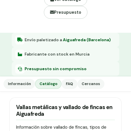
Grapa malla H.
Presupuesto
Grapadora
Grapas a-18
Tensor galvanizado
Envío paletizado a
Aiguafreda (Barcelona)
Fabricante con stock en Murcia
Presupuesto sin compromiso
Información
Catálogo
FAQ
Cercanos
Vallas metálicas y vallado de fincas en
Aiguafreda
Información sobre vallado de fincas, tipos de