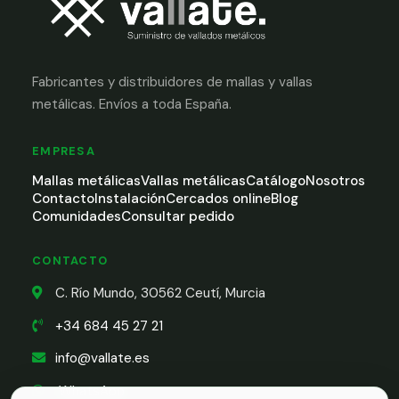
Fabricantes y distribuidores de mallas y vallas
metálicas. Envíos a toda España.
EMPRESA
Mallas metálicas
Vallas metálicas
Catálogo
Nosotros
Contacto
Instalación
Cercados online
Blog
Comunidades
Consultar pedido
CONTACTO
C. Río Mundo, 30562 Ceutí, Murcia
+34 684 45 27 21
info@vallate.es
WhatsApp