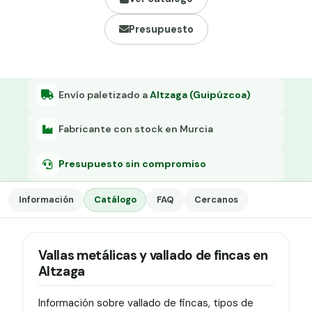
Grapa malla H.
Presupuesto
Grapadora
Grapas a-18
Tensor galvanizado
Envío paletizado a
Altzaga (Guipúzcoa)
Fabricante con stock en Murcia
Presupuesto sin compromiso
Información
Catálogo
FAQ
Cercanos
Vallas metálicas y vallado de fincas en
Altzaga
Información sobre vallado de fincas, tipos de