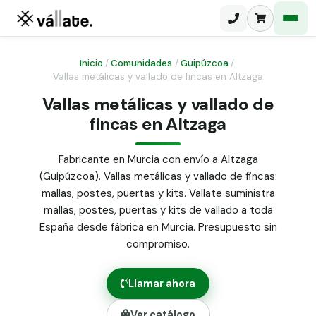
Inicio
/
Comunidades
/
Guipúzcoa
/
Vallas metálicas y vallado de fincas en Altzaga
Malla electrosoldada
Vallas metálicas y vallado de
fincas en Altzaga
Malla ganadera
Puerta abatible dos hojas
Malla simple torsión
Puerta acceso peatonal
Fabricante en Murcia con envío a Altzaga
(Guipúzcoa). Vallas metálicas y vallado de fincas:
Malla triple torsión
Poste malla Hércules
mallas, postes, puertas y kits. Vallate suministra
Panel malla H.
mallas, postes, puertas y kits de vallado a toda
Poste malla simple torsión
Alambre de espino galvanizado
España desde fábrica en Murcia. Presupuesto sin
compromiso.
Alambre liso galvanizado
Malla ocultación 70 g/m² verde
Llamar ahora
Abrazadera PVC malla H.
Ver catálogo