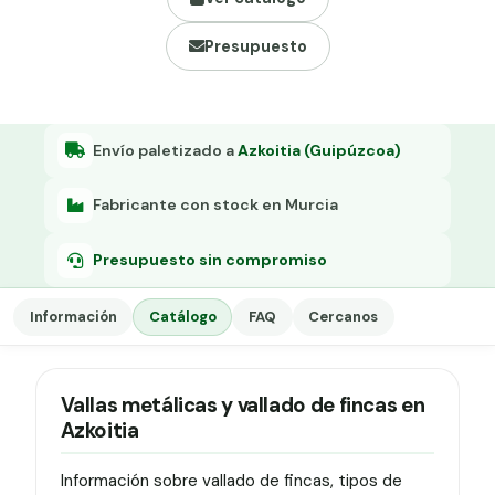
Grapa malla H.
Presupuesto
Grapadora
Grapas a-18
Tensor galvanizado
Envío paletizado a
Azkoitia (Guipúzcoa)
Fabricante con stock en Murcia
Presupuesto sin compromiso
Información
Catálogo
FAQ
Cercanos
Vallas metálicas y vallado de fincas en
Azkoitia
Información sobre vallado de fincas, tipos de