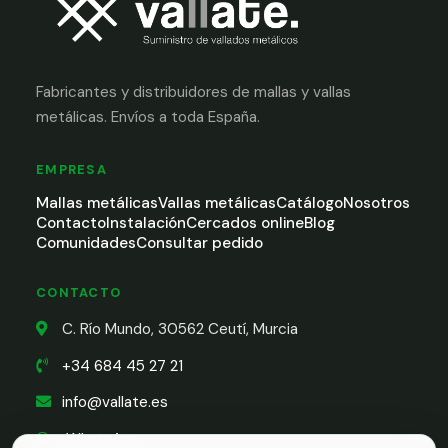
Fabricantes y distribuidores de mallas y vallas
metálicas. Envíos a toda España.
EMPRESA
Mallas metálicas
Vallas metálicas
Catálogo
Nosotros
Contacto
Instalación
Cercados online
Blog
Comunidades
Consultar pedido
CONTACTO
C. Río Mundo, 30562 Ceutí, Murcia
+34 684 45 27 21
info@vallate.es
WhatsApp