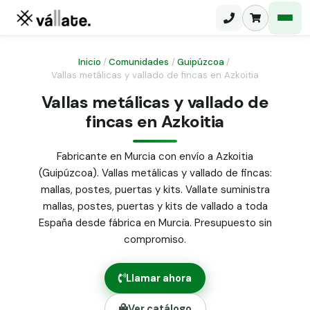
Inicio
/
Comunidades
/
Guipúzcoa
/
Vallas metálicas y vallado de fincas en Azkoitia
Malla electrosoldada
Vallas metálicas y vallado de
fincas en Azkoitia
Malla ganadera
Puerta abatible dos hojas
Malla simple torsión
Puerta acceso peatonal
Fabricante en Murcia con envío a Azkoitia
(Guipúzcoa). Vallas metálicas y vallado de fincas:
Malla triple torsión
Poste malla Hércules
mallas, postes, puertas y kits. Vallate suministra
Panel malla H.
mallas, postes, puertas y kits de vallado a toda
Poste malla simple torsión
Alambre de espino galvanizado
España desde fábrica en Murcia. Presupuesto sin
compromiso.
Alambre liso galvanizado
Malla ocultación 70 g/m² verde
Llamar ahora
Abrazadera PVC malla H.
Ver catálogo