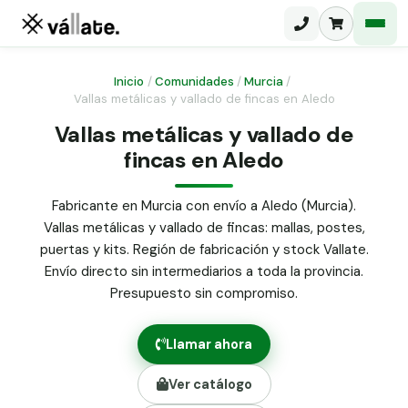
Inicio
/
Comunidades
/
Murcia
/
Vallas metálicas y vallado de fincas en Aledo
Malla electrosoldada
Vallas metálicas y vallado de
fincas en Aledo
Malla ganadera
Puerta abatible dos hojas
Malla simple torsión
Puerta acceso peatonal
Fabricante en Murcia con envío a Aledo (Murcia).
Vallas metálicas y vallado de fincas: mallas, postes,
Malla triple torsión
Poste malla Hércules
puertas y kits. Región de fabricación y stock Vallate.
Panel malla H.
Envío directo sin intermediarios a toda la provincia.
Poste malla simple torsión
Alambre de espino galvanizado
Presupuesto sin compromiso.
Alambre liso galvanizado
Malla ocultación 70 g/m² verde
Llamar ahora
Abrazadera PVC malla H.
Ver catálogo