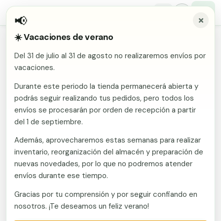
📢
☀️ Vacaciones de verano
Inicio
/
Comunidades
/
Murcia
/
Vallas metálicas y vallado de fincas en Alguazas
Del 31 de julio al 31 de agosto no realizaremos envíos por
Malla electrosoldada
vacaciones.
Vallas metálicas y vallado de
fincas en Alguazas
Malla ganadera
Durante este periodo la tienda permanecerá abierta y
Puerta abatible dos hojas
podrás seguir realizando tus pedidos, pero todos los
Malla simple torsión
Puerta acceso peatonal
envíos se procesarán por orden de recepción a partir
Fabricante en Murcia con envío a Alguazas (Murcia).
del 1 de septiembre.
Vallas metálicas y vallado de fincas: mallas, postes,
Malla triple torsión
Poste malla Hércules
puertas y kits. Región de fabricación y stock Vallate.
Además, aprovecharemos estas semanas para realizar
Panel malla H.
Envío directo sin intermediarios a toda la provincia.
inventario, reorganización del almacén y preparación de
Poste malla simple torsión
Alambre de espino galvanizado
Presupuesto sin compromiso.
nuevas novedades, por lo que no podremos atender
envíos durante ese tiempo.
Alambre liso galvanizado
Malla ocultación 70 g/m² verde
Llamar ahora
Gracias por tu comprensión y por seguir confiando en
Abrazadera PVC malla H.
nosotros. ¡Te deseamos un feliz verano!
Ver catálogo