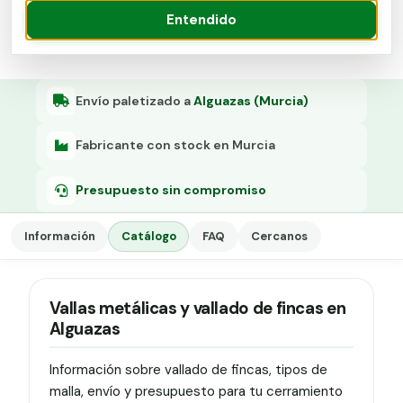
Grapa malla H.
Presupuesto
Entendido
Grapadora
Grapas a-18
Envío paletizado a
Alguazas (Murcia)
Tensor galvanizado
Fabricante con stock en Murcia
Presupuesto sin compromiso
Información
Catálogo
FAQ
Cercanos
Vallas metálicas y vallado de fincas en
Alguazas
Información sobre vallado de fincas, tipos de
malla, envío y presupuesto para tu cerramiento