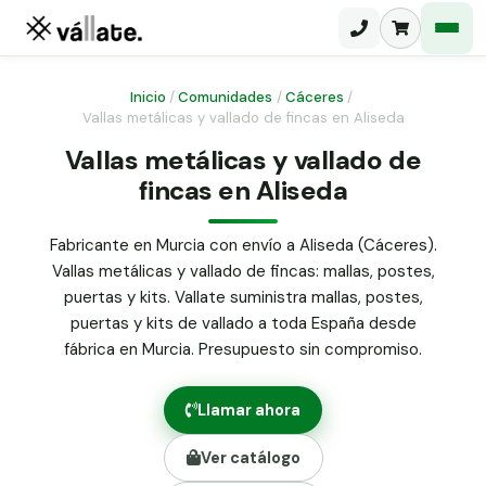
Inicio
/
Comunidades
/
Cáceres
/
Vallas metálicas y vallado de fincas en Aliseda
Malla electrosoldada
Vallas metálicas y vallado de
fincas en Aliseda
Malla ganadera
Puerta abatible dos hojas
Malla simple torsión
Puerta acceso peatonal
Fabricante en Murcia con envío a Aliseda (Cáceres).
Vallas metálicas y vallado de fincas: mallas, postes,
Malla triple torsión
Poste malla Hércules
puertas y kits. Vallate suministra mallas, postes,
Panel malla H.
puertas y kits de vallado a toda España desde
Poste malla simple torsión
Alambre de espino galvanizado
fábrica en Murcia. Presupuesto sin compromiso.
Alambre liso galvanizado
Malla ocultación 70 g/m² verde
Llamar ahora
Abrazadera PVC malla H.
Ver catálogo