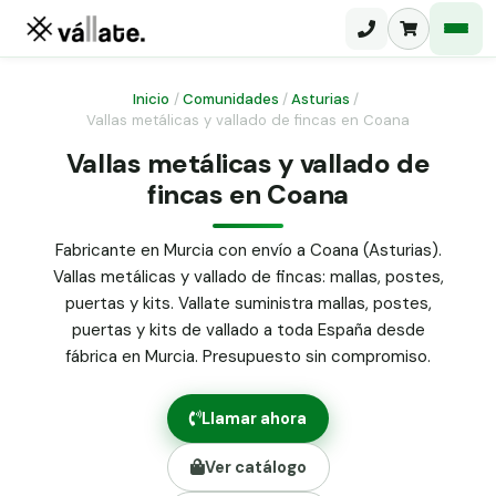
Inicio
/
Comunidades
/
Asturias
/
Vallas metálicas y vallado de fincas en Coana
Malla electrosoldada
Vallas metálicas y vallado de
fincas en Coana
Malla ganadera
Puerta abatible dos hojas
Malla simple torsión
Puerta acceso peatonal
Fabricante en Murcia con envío a Coana (Asturias).
Vallas metálicas y vallado de fincas: mallas, postes,
Malla triple torsión
Poste malla Hércules
puertas y kits. Vallate suministra mallas, postes,
Panel malla H.
puertas y kits de vallado a toda España desde
Poste malla simple torsión
Alambre de espino galvanizado
fábrica en Murcia. Presupuesto sin compromiso.
Alambre liso galvanizado
Malla ocultación 70 g/m² verde
Llamar ahora
Abrazadera PVC malla H.
Ver catálogo