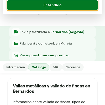
Grapa malla H.
Entendido
Presupuesto
Grapadora
Grapas a-18
Tensor galvanizado
Envío paletizado a
Bernardos (Segovia)
Fabricante con stock en Murcia
Presupuesto sin compromiso
Información
Catálogo
FAQ
Cercanos
Vallas metálicas y vallado de fincas en
Bernardos
Información sobre vallado de fincas, tipos de