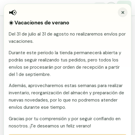
📢
☀️ Vacaciones de verano
Inicio
/
Comunidades
/
Segovia
/
Vallas metálicas y vallado de fincas en Bernardos
Del 31 de julio al 31 de agosto no realizaremos envíos por
Malla electrosoldada
vacaciones.
Vallas metálicas y vallado de
fincas en Bernardos
Malla ganadera
Durante este periodo la tienda permanecerá abierta y
Puerta abatible dos hojas
podrás seguir realizando tus pedidos, pero todos los
Malla simple torsión
Puerta acceso peatonal
envíos se procesarán por orden de recepción a partir
Fabricante en Murcia con envío a Bernardos
del 1 de septiembre.
(Segovia). Vallas metálicas y vallado de fincas:
Malla triple torsión
Poste malla Hércules
mallas, postes, puertas y kits. Vallate suministra
Además, aprovecharemos estas semanas para realizar
Panel malla H.
mallas, postes, puertas y kits de vallado a toda
inventario, reorganización del almacén y preparación de
Poste malla simple torsión
Alambre de espino galvanizado
España desde fábrica en Murcia. Presupuesto sin
nuevas novedades, por lo que no podremos atender
compromiso.
envíos durante ese tiempo.
Alambre liso galvanizado
Malla ocultación 70 g/m² verde
Gracias por tu comprensión y por seguir confiando en
Llamar ahora
Abrazadera PVC malla H.
nosotros. ¡Te deseamos un feliz verano!
Ver catálogo