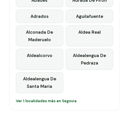
Abades
Adrada De Piron
Adrados
Aguilafuente
Alconada De
Aldea Real
Maderuelo
Aldealcorvo
Aldealengua De
Pedraza
Aldealengua De
Santa Maria
Ver 1 localidades más en Segovia