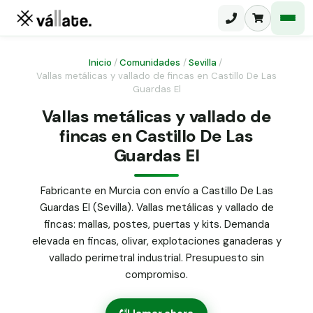
Inicio
/
Comunidades
/
Sevilla
/
Vallas metálicas y vallado de fincas en Castillo De Las
Guardas El
Malla electrosoldada
Vallas metálicas y vallado de
Malla ganadera
Puerta abatible dos hojas
fincas en Castillo De Las
Malla simple torsión
Guardas El
Puerta acceso peatonal
Malla triple torsión
Fabricante en Murcia con envío a Castillo De Las
Poste malla Hércules
Panel malla H.
Guardas El (Sevilla). Vallas metálicas y vallado de
Poste malla simple torsión
fincas: mallas, postes, puertas y kits. Demanda
Alambre de espino galvanizado
elevada en fincas, olivar, explotaciones ganaderas y
Alambre liso galvanizado
vallado perimetral industrial. Presupuesto sin
Malla ocultación 70 g/m² verde
compromiso.
Abrazadera PVC malla H.