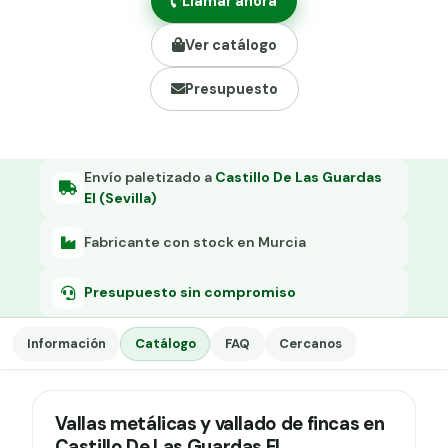
Llamar ahora
Grapa malla H.
Ver catálogo
Grapadora
Presupuesto
Grapas a-18
Tensor galvanizado
Envío paletizado a
Castillo De Las Guardas
El (Sevilla)
Fabricante con stock en Murcia
Presupuesto sin compromiso
Información
Catálogo
FAQ
Cercanos
Vallas metálicas y vallado de fincas en
Castillo De Las Guardas El