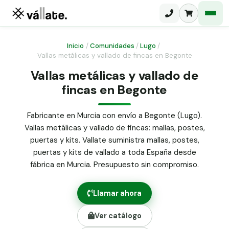
Inicio
/
Comunidades
/
Lugo
/
Vallas metálicas y vallado de fincas en Begonte
Malla electrosoldada
Vallas metálicas y vallado de
fincas en Begonte
Malla ganadera
Puerta abatible dos hojas
Malla simple torsión
Puerta acceso peatonal
Fabricante en Murcia con envío a Begonte (Lugo).
Vallas metálicas y vallado de fincas: mallas, postes,
Malla triple torsión
Poste malla Hércules
puertas y kits. Vallate suministra mallas, postes,
Panel malla H.
puertas y kits de vallado a toda España desde
Poste malla simple torsión
Alambre de espino galvanizado
fábrica en Murcia. Presupuesto sin compromiso.
Alambre liso galvanizado
Malla ocultación 70 g/m² verde
Llamar ahora
Abrazadera PVC malla H.
Ver catálogo