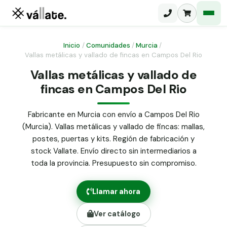
Inicio
/
Comunidades
/
Murcia
/
Vallas metálicas y vallado de fincas en Campos Del Rio
Malla electrosoldada
Vallas metálicas y vallado de
fincas en Campos Del Rio
Malla ganadera
Puerta abatible dos hojas
Malla simple torsión
Puerta acceso peatonal
Fabricante en Murcia con envío a Campos Del Rio
(Murcia). Vallas metálicas y vallado de fincas: mallas,
Malla triple torsión
Poste malla Hércules
postes, puertas y kits. Región de fabricación y
Panel malla H.
stock Vallate. Envío directo sin intermediarios a
Poste malla simple torsión
Alambre de espino galvanizado
toda la provincia. Presupuesto sin compromiso.
Alambre liso galvanizado
Malla ocultación 70 g/m² verde
Llamar ahora
Abrazadera PVC malla H.
Ver catálogo