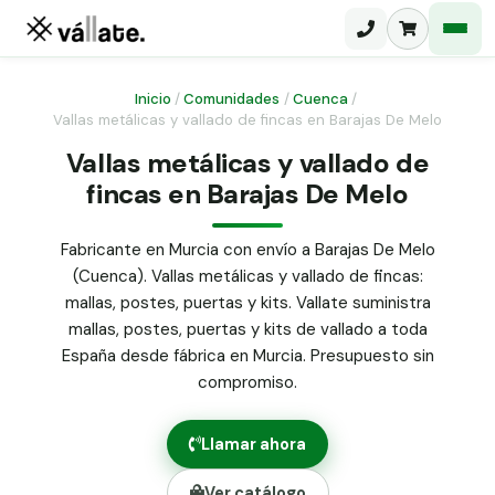
Inicio
/
Comunidades
/
Cuenca
/
Vallas metálicas y vallado de fincas en Barajas De Melo
Malla electrosoldada
Vallas metálicas y vallado de
fincas en Barajas De Melo
Malla ganadera
Puerta abatible dos hojas
Malla simple torsión
Puerta acceso peatonal
Fabricante en Murcia con envío a Barajas De Melo
(Cuenca). Vallas metálicas y vallado de fincas:
Malla triple torsión
Poste malla Hércules
mallas, postes, puertas y kits. Vallate suministra
Panel malla H.
mallas, postes, puertas y kits de vallado a toda
Poste malla simple torsión
Alambre de espino galvanizado
España desde fábrica en Murcia. Presupuesto sin
compromiso.
Alambre liso galvanizado
Malla ocultación 70 g/m² verde
Llamar ahora
Abrazadera PVC malla H.
Ver catálogo