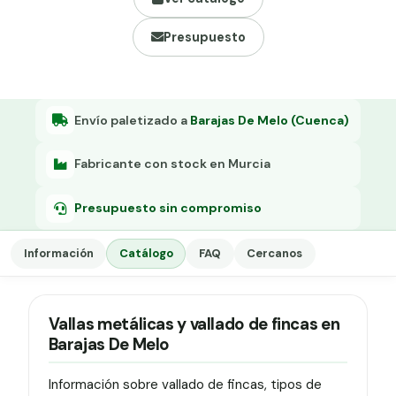
Grapa malla H.
Presupuesto
Grapadora
Grapas a-18
Tensor galvanizado
Envío paletizado a
Barajas De Melo (Cuenca)
Fabricante con stock en Murcia
Presupuesto sin compromiso
Información
Catálogo
FAQ
Cercanos
Vallas metálicas y vallado de fincas en
Barajas De Melo
Información sobre vallado de fincas, tipos de