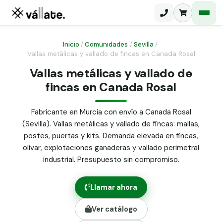
Inicio
/
Comunidades
/
Sevilla
/
Vallas metálicas y vallado de fincas en Canada Rosal
Malla electrosoldada
Vallas metálicas y vallado de
fincas en Canada Rosal
Malla ganadera
Puerta abatible dos hojas
Malla simple torsión
Puerta acceso peatonal
Fabricante en Murcia con envío a Canada Rosal
(Sevilla). Vallas metálicas y vallado de fincas: mallas,
Malla triple torsión
Poste malla Hércules
postes, puertas y kits. Demanda elevada en fincas,
Panel malla H.
olivar, explotaciones ganaderas y vallado perimetral
Poste malla simple torsión
Alambre de espino galvanizado
industrial. Presupuesto sin compromiso.
Alambre liso galvanizado
Malla ocultación 70 g/m² verde
Llamar ahora
Abrazadera PVC malla H.
Ver catálogo