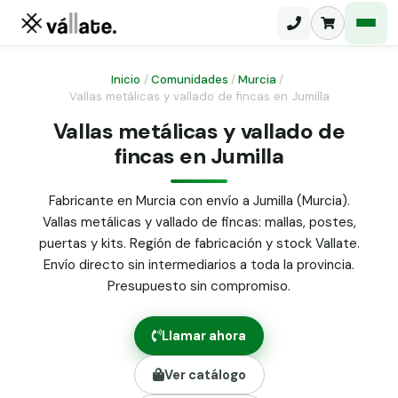
Inicio
/
Comunidades
/
Murcia
/
Vallas metálicas y vallado de fincas en Jumilla
Malla electrosoldada
Vallas metálicas y vallado de
fincas en Jumilla
Malla ganadera
Puerta abatible dos hojas
Malla simple torsión
Puerta acceso peatonal
Fabricante en Murcia con envío a Jumilla (Murcia).
Vallas metálicas y vallado de fincas: mallas, postes,
Malla triple torsión
Poste malla Hércules
puertas y kits. Región de fabricación y stock Vallate.
Panel malla H.
Envío directo sin intermediarios a toda la provincia.
Poste malla simple torsión
Alambre de espino galvanizado
Presupuesto sin compromiso.
Alambre liso galvanizado
Malla ocultación 70 g/m² verde
Llamar ahora
Abrazadera PVC malla H.
Ver catálogo