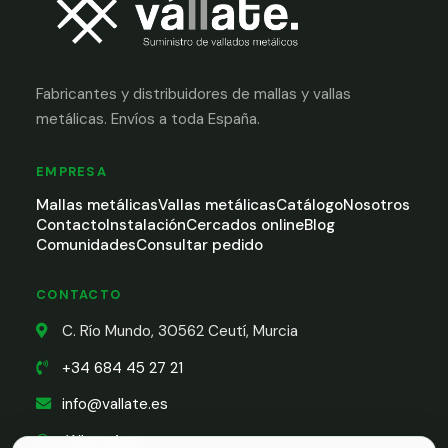
Fabricantes y distribuidores de mallas y vallas
metálicas. Envíos a toda España.
EMPRESA
Mallas metálicas
Vallas metálicas
Catálogo
Nosotros
Contacto
Instalación
Cercados online
Blog
Comunidades
Consultar pedido
CONTACTO
C. Río Mundo, 30562 Ceutí, Murcia
+34 684 45 27 21
info@vallate.es
WhatsApp