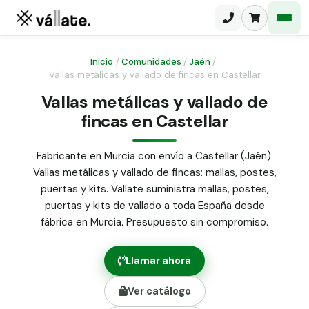
Inicio
/
Comunidades
/
Jaén
/
Vallas metálicas y vallado de fincas en Castellar
Malla electrosoldada
Vallas metálicas y vallado de
fincas en Castellar
Malla ganadera
Puerta abatible dos hojas
Malla simple torsión
Puerta acceso peatonal
Fabricante en Murcia con envío a Castellar (Jaén).
Vallas metálicas y vallado de fincas: mallas, postes,
Malla triple torsión
Poste malla Hércules
puertas y kits. Vallate suministra mallas, postes,
Panel malla H.
puertas y kits de vallado a toda España desde
Poste malla simple torsión
Alambre de espino galvanizado
fábrica en Murcia. Presupuesto sin compromiso.
Alambre liso galvanizado
Malla ocultación 70 g/m² verde
Llamar ahora
Abrazadera PVC malla H.
Ver catálogo