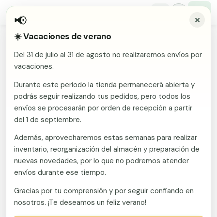
📢
☀️ Vacaciones de verano
Inicio
/
Comunidades
/
Las Palmas
/
Vallas metálicas y vallado de fincas en San Bartolome
Del 31 de julio al 31 de agosto no realizaremos envíos por
Malla electrosoldada
vacaciones.
Vallas metálicas y vallado de
fincas en San Bartolome
Malla ganadera
Durante este periodo la tienda permanecerá abierta y
Puerta abatible dos hojas
podrás seguir realizando tus pedidos, pero todos los
Malla simple torsión
Puerta acceso peatonal
envíos se procesarán por orden de recepción a partir
Fabricante en Murcia con envío a San Bartolome
del 1 de septiembre.
(Las Palmas). Vallas metálicas y vallado de fincas:
Malla triple torsión
Poste malla Hércules
mallas, postes, puertas y kits. Islas con condiciones
Además, aprovecharemos estas semanas para realizar
Panel malla H.
de humedad y salitre que exigen buena
inventario, reorganización del almacén y preparación de
Poste malla simple torsión
Alambre de espino galvanizado
galvanización y acabados protegidos. Presupuesto
nuevas novedades, por lo que no podremos atender
sin compromiso.
envíos durante ese tiempo.
Alambre liso galvanizado
Malla ocultación 70 g/m² verde
Gracias por tu comprensión y por seguir confiando en
Llamar ahora
Abrazadera PVC malla H.
nosotros. ¡Te deseamos un feliz verano!
Ver catálogo