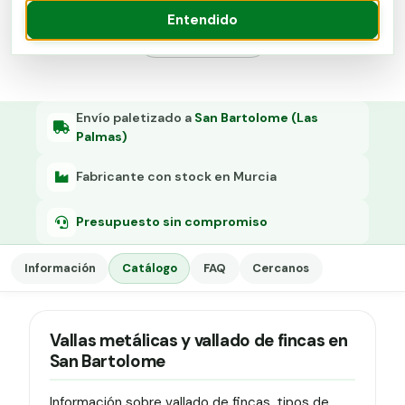
Grapa malla H.
Entendido
Presupuesto
Grapadora
Grapas a-18
Tensor galvanizado
Envío paletizado a
San Bartolome (Las
Palmas)
Fabricante con stock en Murcia
Presupuesto sin compromiso
Información
Catálogo
FAQ
Cercanos
Vallas metálicas y vallado de fincas en
San Bartolome
Información sobre vallado de fincas, tipos de