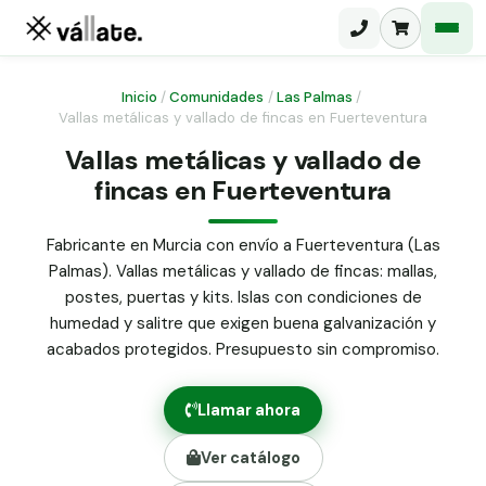
Inicio
/
Comunidades
/
Las Palmas
/
Vallas metálicas y vallado de fincas en Fuerteventura
Malla electrosoldada
Vallas metálicas y vallado de
fincas en Fuerteventura
Malla ganadera
Puerta abatible dos hojas
Malla simple torsión
Puerta acceso peatonal
Fabricante en Murcia con envío a Fuerteventura (Las
Palmas). Vallas metálicas y vallado de fincas: mallas,
Malla triple torsión
Poste malla Hércules
postes, puertas y kits. Islas con condiciones de
Panel malla H.
humedad y salitre que exigen buena galvanización y
Poste malla simple torsión
Alambre de espino galvanizado
acabados protegidos. Presupuesto sin compromiso.
Alambre liso galvanizado
Malla ocultación 70 g/m² verde
Llamar ahora
Abrazadera PVC malla H.
Ver catálogo