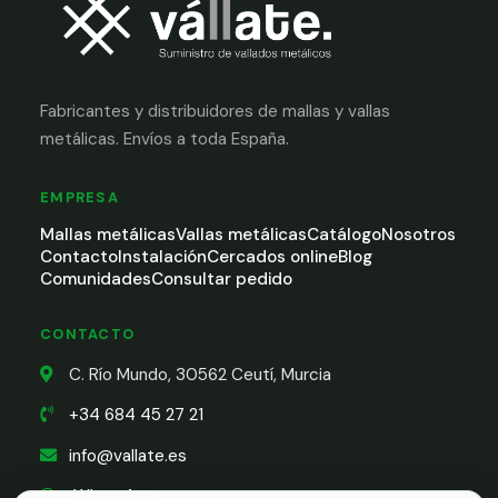
Fabricantes y distribuidores de mallas y vallas
metálicas. Envíos a toda España.
EMPRESA
Mallas metálicas
Vallas metálicas
Catálogo
Nosotros
Contacto
Instalación
Cercados online
Blog
Comunidades
Consultar pedido
CONTACTO
C. Río Mundo, 30562 Ceutí, Murcia
+34 684 45 27 21
info@vallate.es
WhatsApp