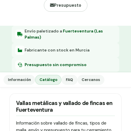
Grapa malla H.
Presupuesto
Grapadora
Grapas a-18
Envío paletizado a
Fuerteventura (Las
Palmas)
Tensor galvanizado
Fabricante con stock en Murcia
Presupuesto sin compromiso
Información
Catálogo
FAQ
Cercanos
Vallas metálicas y vallado de fincas en
Fuerteventura
Información sobre vallado de fincas, tipos de
malla, envío y presupuesto para tu cerramiento