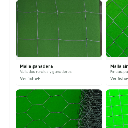
Malla ganadera
Malla si
Vallados rurales y ganaderos.
Fincas, p
Ver ficha
Ver ficha