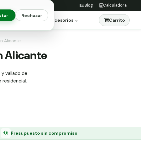
Blog
Calculadora
ptar
Rechazar
Carrito
res
Jardinería
Accesorios
en Alicante
n Alicante
 y vallado de
 residencial,
Presupuesto sin compromiso