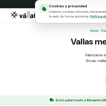
Cookies y privacidad
Usamos cookies técnicas necesarias 
Mallas metálicas
Puert
la web de forma anónima.
Política d
Inicio
/
Co
Vallas me
Fabricante e
fincas: mall
Envío paletizado a
Alicante (A