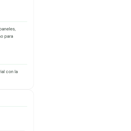
paneles,
no para
al con la