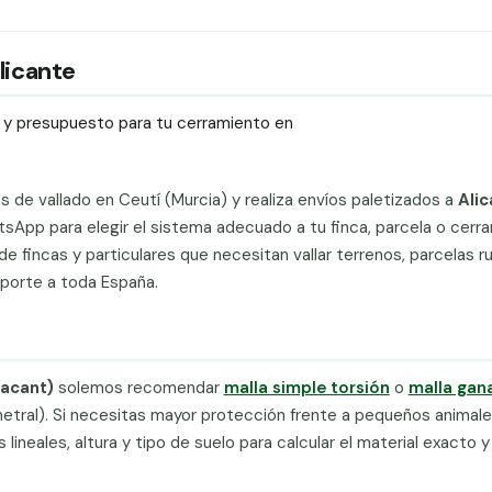
Alicante
ío y presupuesto para tu cerramiento en
ts de vallado en Ceutí (Murcia) y realiza envíos paletizados a
Ali
sApp para elegir el sistema adecuado a tu finca, parcela o cerr
e fincas y particulares que necesitan vallar terrenos, parcelas ru
sporte a toda España.
lacant)
solemos recomendar
malla simple torsión
o
malla gan
metral). Si necesitas mayor protección frente a pequeños animale
neales, altura y tipo de suelo para calcular el material exacto y