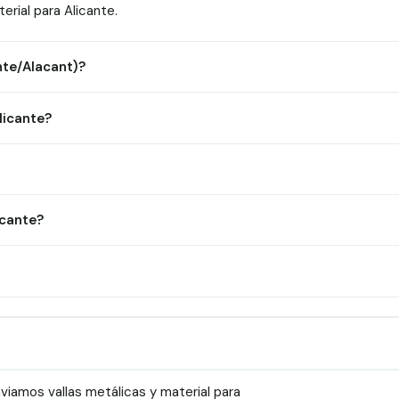
rial para Alicante.
ante/Alacant)?
licante?
icante?
iamos vallas metálicas y material para