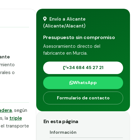
Envío a Alicante
(Alicante/Alacant)
Presupuesto sin compromiso
Asesoramiento directo del
fabricante en Murcia.
cante
amiento
+34 684 45 27 21
rales o
WhatsApp
Formulario de contacto
adera
, según
s, la
triple
En esta página
 el transporte
Información