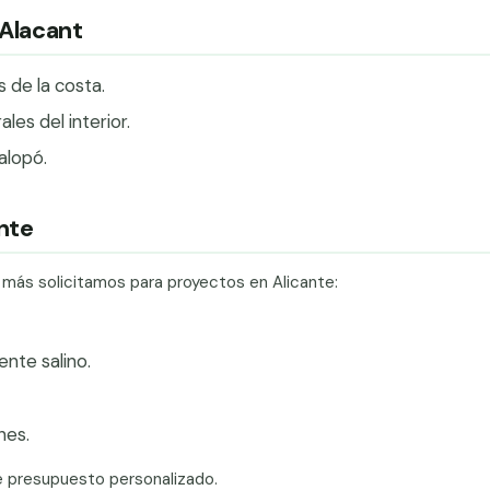
/Alacant
 de la costa.
es del interior.
alopó.
ante
 más solicitamos para proyectos en Alicante:
te salino.
nes.
e presupuesto personalizado.