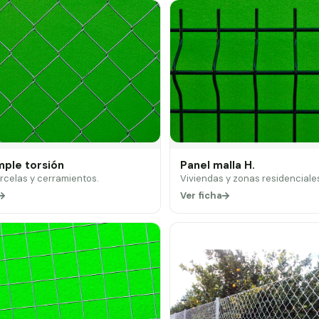
mple torsión
Panel malla H.
arcelas y cerramientos.
Viviendas y zonas residenciale
Ver ficha