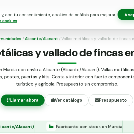
Ace
y, con tu consentimiento, cookies de análisis para mejorar
as para vallado
Kits de vallado
Postes metálicos
Alamb
e cookies
munidades
/
Alicante/Alacant
/
Vallas metálicas y vallado de fincas 
tálicas y vallado de fincas e
n Murcia con envío a Alicante (Alicante/Alacant). Vallas metálicas
as, postes, puertas y kits. Costa y interior con fuerte componente
turístico y agrícola. Presupuesto sin compromiso.
Llamar ahora
Ver catálogo
Presupuesto
licante/Alacant)
Fabricante con stock en Murcia