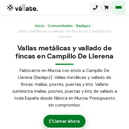
Inicio
/
Comunidades
/
Badajoz
/
Vallas metálicas y vallado de fincas en Campillo De
Llerena
Malla electrosoldada
Vallas metálicas y vallado de
Malla ganadera
Puerta abatible dos hojas
fincas en Campillo De Llerena
Malla simple torsión
Puerta acceso peatonal
Fabricante en Murcia con envío a Campillo De
Malla triple torsión
Llerena (Badajoz). Vallas metálicas y vallado de
Poste malla Hércules
Panel malla H.
fincas: mallas, postes, puertas y kits. Vallate
Poste malla simple torsión
suministra mallas, postes, puertas y kits de vallado a
Alambre de espino galvanizado
toda España desde fábrica en Murcia. Presupuesto
Alambre liso galvanizado
sin compromiso.
Malla ocultación 70 g/m² verde
Abrazadera PVC malla H.
Llamar ahora