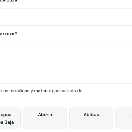
Abarzuza?
barzuza?
las metálicas y material para vallado de
repea
Aberin
Ablitas
a Baja