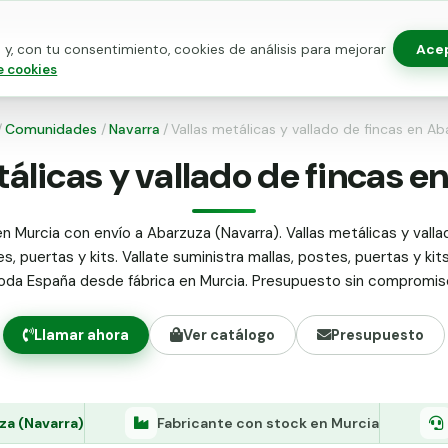
Ace
y, con tu consentimiento, cookies de análisis para mejorar
as para vallado
Kits de vallado
Postes metálicos
Alamb
e cookies
/
Comunidades
/
Navarra
/
Vallas metálicas y vallado de fincas en A
tálicas y vallado de fincas e
n Murcia con envío a Abarzuza (Navarra). Vallas metálicas y valla
s, puertas y kits. Vallate suministra mallas, postes, puertas y kit
oda España desde fábrica en Murcia. Presupuesto sin compromis
Llamar ahora
Ver catálogo
Presupuesto
za (Navarra)
Fabricante con stock en Murcia