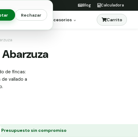
Blog
Calculadora
ptar
Rechazar
Carrito
res
Jardinería
Accesorios
barzuza
n Abarzuza
do de fincas:
s de vallado a
o.
Presupuesto sin compromiso