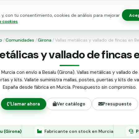
Ace
y, con tu consentimiento, cookies de análisis para mejorar
as para vallado
Kits de vallado
Postes metálicos
Alamb
e cookies
io
/
Comunidades
/
Girona
/
Vallas metálicas y vallado de fincas en B
etálicas y vallado de fincas 
Murcia con envío a Besalu (Girona). Vallas metálicas y vallado de 
tas y kits. Vallate suministra mallas, postes, puertas y kits de v
España desde fábrica en Murcia. Presupuesto sin compromiso.
Llamar ahora
Ver catálogo
Presupuesto
u (Girona)
Fabricante con stock en Murcia
P