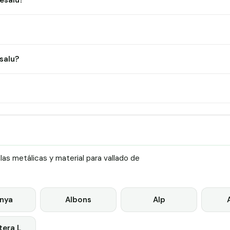
Besalu?
salu?
as metálicas y material para vallado de
nya
Albons
Alp
era L