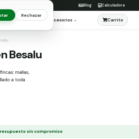
Blog
Calculadora
ptar
Rechazar
Carrito
res
Jardinería
Accesorios
esalu
en Besalu
fincas: mallas,
allado a toda
resupuesto sin compromiso