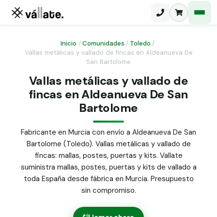
Inicio
/
Comunidades
/
Toledo
/
Vallas metálicas y vallado de fincas en Aldeanueva De
San Bartolome
Malla electrosoldada
Vallas metálicas y vallado de
Malla ganadera
Puerta abatible dos hojas
fincas en Aldeanueva De San
Malla simple torsión
Bartolome
Puerta acceso peatonal
Malla triple torsión
Fabricante en Murcia con envío a Aldeanueva De San
Poste malla Hércules
Panel malla H.
Bartolome (Toledo). Vallas metálicas y vallado de
Poste malla simple torsión
fincas: mallas, postes, puertas y kits. Vallate
Alambre de espino galvanizado
suministra mallas, postes, puertas y kits de vallado a
Alambre liso galvanizado
toda España desde fábrica en Murcia. Presupuesto
Malla ocultación 70 g/m² verde
sin compromiso.
Abrazadera PVC malla H.