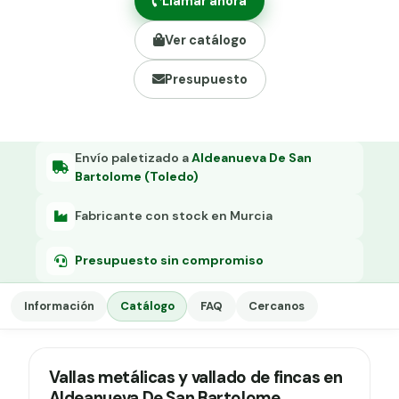
Llamar ahora
Grapa malla H.
Ver catálogo
Grapadora
Presupuesto
Grapas a-18
Tensor galvanizado
Envío paletizado a
Aldeanueva De San
Bartolome (Toledo)
Fabricante con stock en Murcia
Presupuesto sin compromiso
Información
Catálogo
FAQ
Cercanos
Vallas metálicas y vallado de fincas en
Aldeanueva De San Bartolome