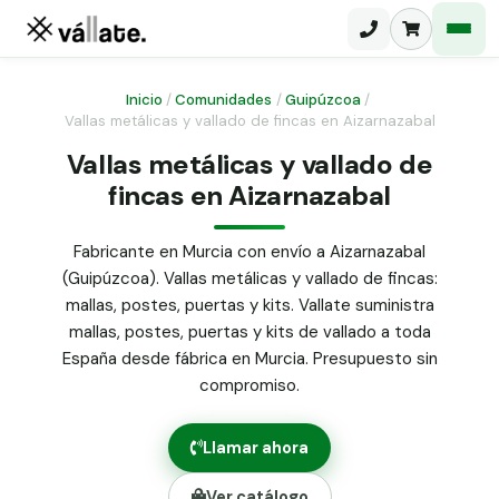
Inicio
/
Comunidades
/
Guipúzcoa
/
Vallas metálicas y vallado de fincas en Aizarnazabal
Malla electrosoldada
Vallas metálicas y vallado de
fincas en Aizarnazabal
Malla ganadera
Puerta abatible dos hojas
Malla simple torsión
Puerta acceso peatonal
Fabricante en Murcia con envío a Aizarnazabal
(Guipúzcoa). Vallas metálicas y vallado de fincas:
Malla triple torsión
Poste malla Hércules
mallas, postes, puertas y kits. Vallate suministra
Panel malla H.
mallas, postes, puertas y kits de vallado a toda
Poste malla simple torsión
Alambre de espino galvanizado
España desde fábrica en Murcia. Presupuesto sin
compromiso.
Alambre liso galvanizado
Malla ocultación 70 g/m² verde
Llamar ahora
Abrazadera PVC malla H.
Ver catálogo