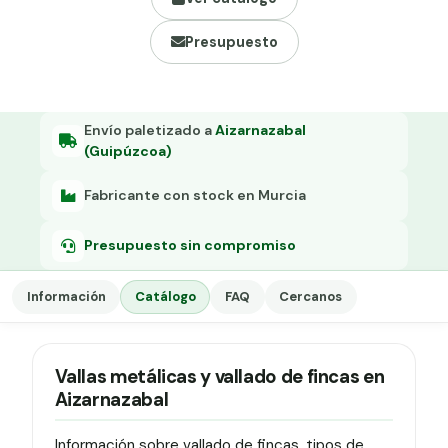
Grapa malla H.
Presupuesto
Grapadora
Grapas a-18
Tensor galvanizado
Envío paletizado a
Aizarnazabal
(Guipúzcoa)
Fabricante con stock en Murcia
Presupuesto sin compromiso
Información
Catálogo
FAQ
Cercanos
Vallas metálicas y vallado de fincas en
Aizarnazabal
Información sobre vallado de fincas, tipos de