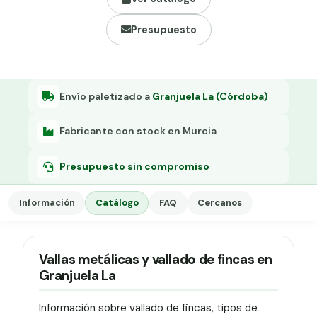
Grapa malla H.
Presupuesto
Grapadora
Grapas a-18
Tensor galvanizado
Envío paletizado a
Granjuela La (Córdoba)
Fabricante con stock en Murcia
Presupuesto sin compromiso
Información
Catálogo
FAQ
Cercanos
Vallas metálicas y vallado de fincas en
Granjuela La
Información sobre vallado de fincas, tipos de