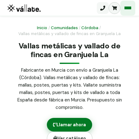
Inicio
/
Comunidades
/
Córdoba
/
Vallas metálicas y vallado de fincas en Granjuela La
Malla electrosoldada
Vallas metálicas y vallado de
fincas en Granjuela La
Malla ganadera
Puerta abatible dos hojas
Malla simple torsión
Puerta acceso peatonal
Fabricante en Murcia con envío a Granjuela La
(Córdoba). Vallas metálicas y vallado de fincas:
Malla triple torsión
Poste malla Hércules
mallas, postes, puertas y kits. Vallate suministra
Panel malla H.
mallas, postes, puertas y kits de vallado a toda
Poste malla simple torsión
Alambre de espino galvanizado
España desde fábrica en Murcia. Presupuesto sin
compromiso.
Alambre liso galvanizado
Malla ocultación 70 g/m² verde
Llamar ahora
Abrazadera PVC malla H.
Ver catálogo