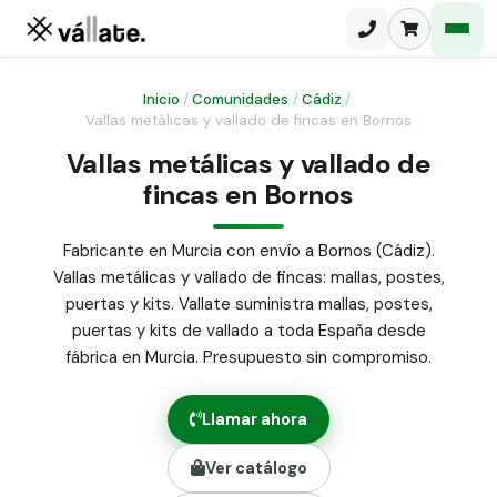
Inicio
/
Comunidades
/
Cádiz
/
Vallas metálicas y vallado de fincas en Bornos
Malla electrosoldada
Vallas metálicas y vallado de
fincas en Bornos
Malla ganadera
Puerta abatible dos hojas
Malla simple torsión
Puerta acceso peatonal
Fabricante en Murcia con envío a Bornos (Cádiz).
Vallas metálicas y vallado de fincas: mallas, postes,
Malla triple torsión
Poste malla Hércules
puertas y kits. Vallate suministra mallas, postes,
Panel malla H.
puertas y kits de vallado a toda España desde
Poste malla simple torsión
Alambre de espino galvanizado
fábrica en Murcia. Presupuesto sin compromiso.
Alambre liso galvanizado
Malla ocultación 70 g/m² verde
Llamar ahora
Abrazadera PVC malla H.
Ver catálogo