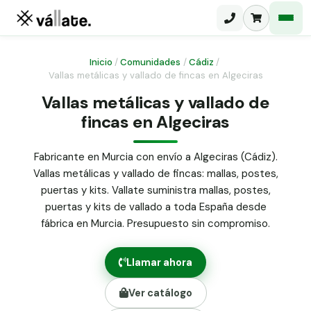
Inicio
/
Comunidades
/
Cádiz
/
Vallas metálicas y vallado de fincas en Algeciras
Malla electrosoldada
Vallas metálicas y vallado de
fincas en Algeciras
Malla ganadera
Puerta abatible dos hojas
Malla simple torsión
Puerta acceso peatonal
Fabricante en Murcia con envío a Algeciras (Cádiz).
Vallas metálicas y vallado de fincas: mallas, postes,
Malla triple torsión
Poste malla Hércules
puertas y kits. Vallate suministra mallas, postes,
Panel malla H.
puertas y kits de vallado a toda España desde
Poste malla simple torsión
Alambre de espino galvanizado
fábrica en Murcia. Presupuesto sin compromiso.
Alambre liso galvanizado
Malla ocultación 70 g/m² verde
Llamar ahora
Abrazadera PVC malla H.
Ver catálogo