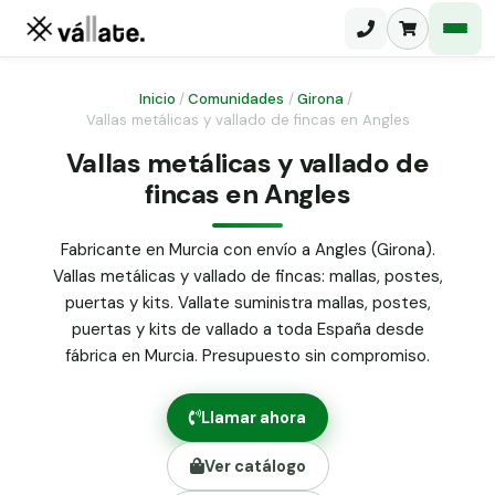
Inicio
/
Comunidades
/
Girona
/
Vallas metálicas y vallado de fincas en Angles
Malla electrosoldada
Vallas metálicas y vallado de
fincas en Angles
Malla ganadera
Puerta abatible dos hojas
Malla simple torsión
Puerta acceso peatonal
Fabricante en Murcia con envío a Angles (Girona).
Vallas metálicas y vallado de fincas: mallas, postes,
Malla triple torsión
Poste malla Hércules
puertas y kits. Vallate suministra mallas, postes,
Panel malla H.
puertas y kits de vallado a toda España desde
Poste malla simple torsión
Alambre de espino galvanizado
fábrica en Murcia. Presupuesto sin compromiso.
Alambre liso galvanizado
Malla ocultación 70 g/m² verde
Llamar ahora
Abrazadera PVC malla H.
Ver catálogo