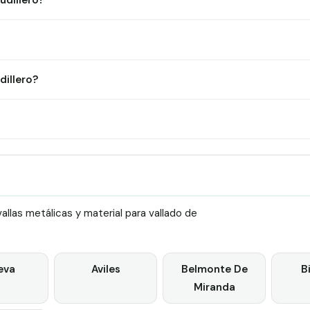
udillero?
illero?
llas metálicas y material para vallado de
eva
Aviles
Belmonte De
B
Miranda