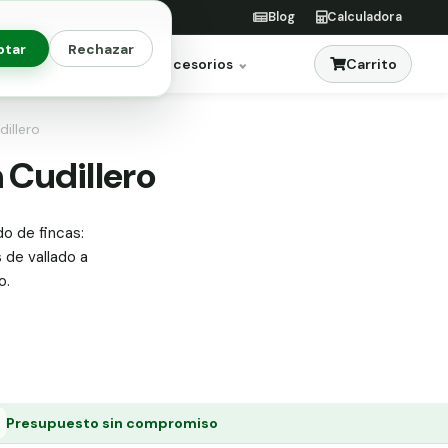
Blog
Calculadora
ptar
Rechazar
Carrito
res
Jardinería
Accesorios
dillero
n Cudillero
do de fincas:
s de vallado a
o.
Presupuesto sin compromiso