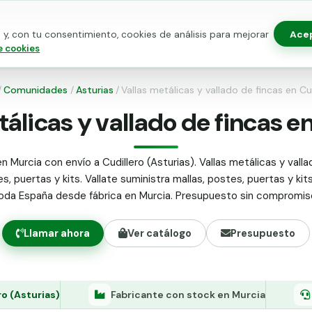
Ace
y, con tu consentimiento, cookies de análisis para mejorar
as para vallado
Kits de vallado
Postes metálicos
Alamb
e cookies
/
Comunidades
/
Asturias
/
Vallas metálicas y vallado de fincas en Cu
álicas y vallado de fincas e
n Murcia con envío a Cudillero (Asturias). Vallas metálicas y valla
s, puertas y kits. Vallate suministra mallas, postes, puertas y kit
oda España desde fábrica en Murcia. Presupuesto sin compromis
Llamar ahora
Ver catálogo
Presupuesto
ro (Asturias)
Fabricante con stock en Murcia