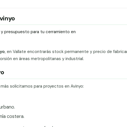
Avinyo
ío y presupuesto para tu cerramiento en
nyo
, en Vallate encontrarás stock permanente y precio de fabric
rsión en áreas metropolitanas y industrial.
yo
e más solicitamos para proyectos en Avinyo:
.
urbano.
ía costera.