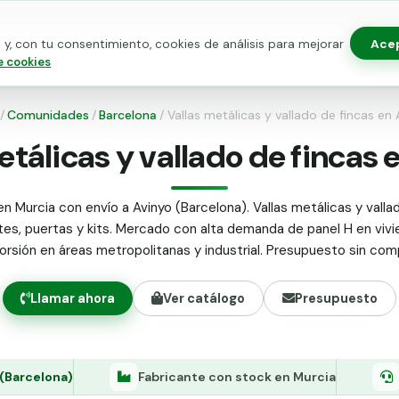
Ace
y, con tu consentimiento, cookies de análisis para mejorar
as para vallado
Kits de vallado
Postes metálicos
Alamb
e cookies
/
Comunidades
/
Barcelona
/
Vallas metálicas y vallado de fincas en 
etálicas y vallado de fincas 
n Murcia con envío a Avinyo (Barcelona). Vallas metálicas y valla
tes, puertas y kits. Mercado con alta demanda de panel H en vivi
orsión en áreas metropolitanas y industrial. Presupuesto sin co
Llamar ahora
Ver catálogo
Presupuesto
 (Barcelona)
Fabricante con stock en Murcia