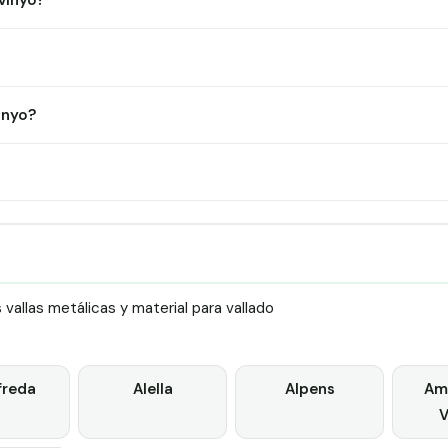
vinyo?
inyo?
allas metálicas y material para vallado
freda
Alella
Alpens
Ame
V