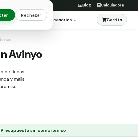
Blog
Calculadora
ptar
Rechazar
Carrito
res
Jardinería
Accesorios
Avinyo
en Avinyo
do de fincas:
enda y malla
mpromiso.
Presupuesto sin compromiso