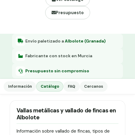
Grapa malla H.
Presupuesto
Grapadora
Grapas a-18
Tensor galvanizado
Envío paletizado a
Albolote (Granada)
Fabricante con stock en Murcia
Presupuesto sin compromiso
Información
Catálogo
FAQ
Cercanos
Vallas metálicas y vallado de fincas en
Albolote
Información sobre vallado de fincas, tipos de