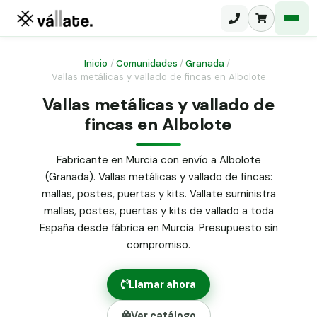
Inicio
/
Comunidades
/
Granada
/
Vallas metálicas y vallado de fincas en Albolote
Malla electrosoldada
Vallas metálicas y vallado de
fincas en Albolote
Malla ganadera
Puerta abatible dos hojas
Malla simple torsión
Puerta acceso peatonal
Fabricante en Murcia con envío a Albolote
(Granada). Vallas metálicas y vallado de fincas:
Malla triple torsión
Poste malla Hércules
mallas, postes, puertas y kits. Vallate suministra
Panel malla H.
mallas, postes, puertas y kits de vallado a toda
Poste malla simple torsión
Alambre de espino galvanizado
España desde fábrica en Murcia. Presupuesto sin
compromiso.
Alambre liso galvanizado
Malla ocultación 70 g/m² verde
Llamar ahora
Abrazadera PVC malla H.
Ver catálogo