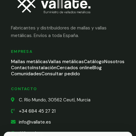
Fabricantes y distribuidores de mallas y vallas
metálicas. Envíos a toda España.
EMPRESA
Mallas metálicas
Vallas metálicas
Catálogo
Nosotros
Contacto
Instalación
Cercados online
Blog
Comunidades
Consultar pedido
CONTACTO
C. Río Mundo, 30562 Ceutí, Murcia
+34 684 45 27 21
info@vallate.es
WhatsApp