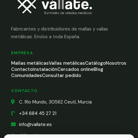
Fabricantes y distribuidores de mallas y vallas
metálicas. Envíos a toda España.
EMPRESA
Mallas metálicas
Vallas metálicas
Catálogo
Nosotros
Contacto
Instalación
Cercados online
Blog
Comunidades
Consultar pedido
CONTACTO
C. Río Mundo, 30562 Ceutí, Murcia
+34 684 45 27 21
info@vallate.es
WhatsApp