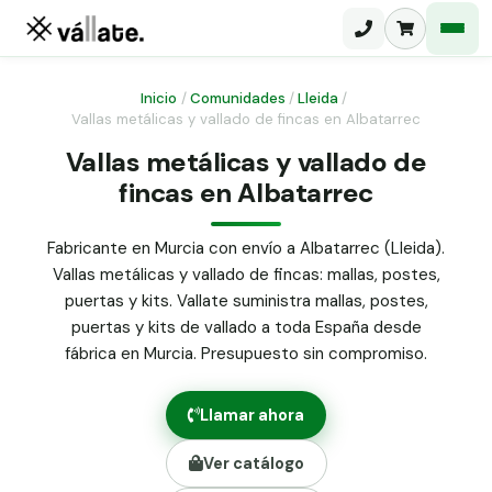
Inicio
/
Comunidades
/
Lleida
/
Vallas metálicas y vallado de fincas en Albatarrec
Malla electrosoldada
Vallas metálicas y vallado de
fincas en Albatarrec
Malla ganadera
Puerta abatible dos hojas
Malla simple torsión
Puerta acceso peatonal
Fabricante en Murcia con envío a Albatarrec (Lleida).
Vallas metálicas y vallado de fincas: mallas, postes,
Malla triple torsión
Poste malla Hércules
puertas y kits. Vallate suministra mallas, postes,
Panel malla H.
puertas y kits de vallado a toda España desde
Poste malla simple torsión
Alambre de espino galvanizado
fábrica en Murcia. Presupuesto sin compromiso.
Alambre liso galvanizado
Malla ocultación 70 g/m² verde
Llamar ahora
Abrazadera PVC malla H.
Ver catálogo