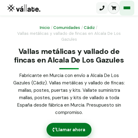
Inicio
/
Comunidades
/
Cádiz
/
Vallas metálicas y vallado de fincas en Alcala De Los
Gazules
Malla electrosoldada
Vallas metálicas y vallado de
Malla ganadera
Puerta abatible dos hojas
fincas en Alcala De Los Gazules
Malla simple torsión
Puerta acceso peatonal
Fabricante en Murcia con envío a Alcala De Los
Malla triple torsión
Gazules (Cádiz). Vallas metálicas y vallado de fincas:
Poste malla Hércules
Panel malla H.
mallas, postes, puertas y kits. Vallate suministra
Poste malla simple torsión
mallas, postes, puertas y kits de vallado a toda
Alambre de espino galvanizado
España desde fábrica en Murcia. Presupuesto sin
Alambre liso galvanizado
compromiso.
Malla ocultación 70 g/m² verde
Abrazadera PVC malla H.
Llamar ahora