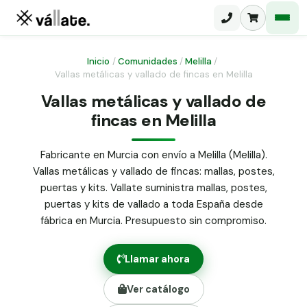
Inicio
/
Comunidades
/
Melilla
/
Vallas metálicas y vallado de fincas en Melilla
Malla electrosoldada
Vallas metálicas y vallado de
fincas en Melilla
Malla ganadera
Puerta abatible dos hojas
Malla simple torsión
Puerta acceso peatonal
Fabricante en Murcia con envío a Melilla (Melilla).
Vallas metálicas y vallado de fincas: mallas, postes,
Malla triple torsión
Poste malla Hércules
puertas y kits. Vallate suministra mallas, postes,
Panel malla H.
puertas y kits de vallado a toda España desde
Poste malla simple torsión
Alambre de espino galvanizado
fábrica en Murcia. Presupuesto sin compromiso.
Alambre liso galvanizado
Malla ocultación 70 g/m² verde
Llamar ahora
Abrazadera PVC malla H.
Ver catálogo