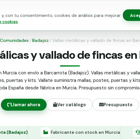
Ace
y, con tu consentimiento, cookies de análisis para mejorar
as para vallado
Kits de vallado
Postes metálicos
Alamb
e cookies
Comunidades
/
Badajoz
/
Vallas metálicas y vallado de fincas en Bar
álicas y vallado de fincas en
 Murcia con envío a Barcarrota (Badajoz). Vallas metálicas y vall
s, puertas y kits. Vallate suministra mallas, postes, puertas y kit
oda España desde fábrica en Murcia. Presupuesto sin compromis
Llamar ahora
Ver catálogo
Presupuesto
ota (Badajoz)
Fabricante con stock en Murcia