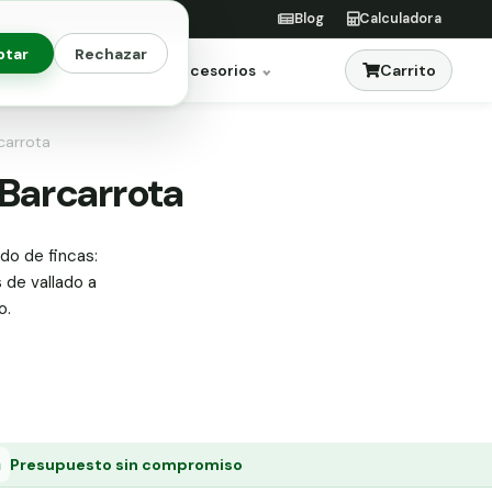
Blog
Calculadora
ptar
Rechazar
Carrito
res
Jardinería
Accesorios
carrota
 Barcarrota
ado de fincas:
s de vallado a
o.
Presupuesto sin compromiso