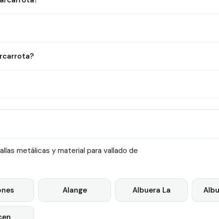
Barcarrota?
?
rcarrota?
las metálicas y material para vallado de
ones
Alange
Albuera La
Alb
cen