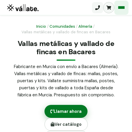
Inicio
/
Comunidades
/
Almería
/
Vallas metálicas y vallado de fincas en Bacares
Malla electrosoldada
Vallas metálicas y vallado de
fincas en Bacares
Malla ganadera
Puerta abatible dos hojas
Malla simple torsión
Puerta acceso peatonal
Fabricante en Murcia con envío a Bacares (Almería).
Vallas metálicas y vallado de fincas: mallas, postes,
Malla triple torsión
Poste malla Hércules
puertas y kits. Vallate suministra mallas, postes,
Panel malla H.
puertas y kits de vallado a toda España desde
Poste malla simple torsión
Alambre de espino galvanizado
fábrica en Murcia. Presupuesto sin compromiso.
Alambre liso galvanizado
Malla ocultación 70 g/m² verde
Llamar ahora
Abrazadera PVC malla H.
Ver catálogo