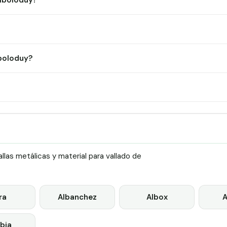
Alboloduy?
boloduy?
las metálicas y material para vallado de
ra
Albanchez
Albox
A
bia