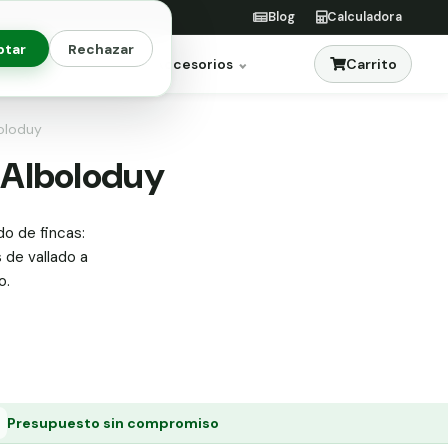
Blog
Calculadora
ptar
Rechazar
Carrito
res
Jardinería
Accesorios
boloduy
n Alboloduy
do de fincas:
s de vallado a
o.
Presupuesto sin compromiso