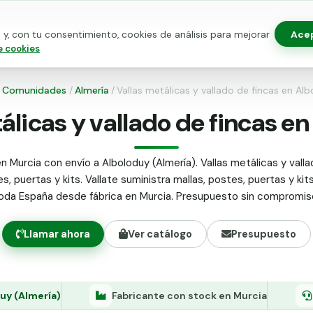
Ace
y, con tu consentimiento, cookies de análisis para mejorar
as para vallado
Kits de vallado
Postes metálicos
Alamb
e cookies
/
Comunidades
/
Almería
/
Vallas metálicas y vallado de fincas en Al
álicas y vallado de fincas e
n Murcia con envío a Alboloduy (Almería). Vallas metálicas y valla
s, puertas y kits. Vallate suministra mallas, postes, puertas y kit
oda España desde fábrica en Murcia. Presupuesto sin compromis
Llamar ahora
Ver catálogo
Presupuesto
uy (Almería)
Fabricante con stock en Murcia