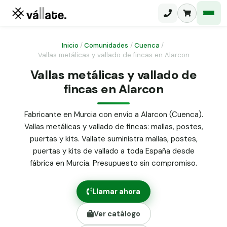
Inicio
/
Comunidades
/
Cuenca
/
Vallas metálicas y vallado de fincas en Alarcon
Malla electrosoldada
Vallas metálicas y vallado de
fincas en Alarcon
Malla ganadera
Puerta abatible dos hojas
Malla simple torsión
Puerta acceso peatonal
Fabricante en Murcia con envío a Alarcon (Cuenca).
Vallas metálicas y vallado de fincas: mallas, postes,
Malla triple torsión
Poste malla Hércules
puertas y kits. Vallate suministra mallas, postes,
Panel malla H.
puertas y kits de vallado a toda España desde
Poste malla simple torsión
Alambre de espino galvanizado
fábrica en Murcia. Presupuesto sin compromiso.
Alambre liso galvanizado
Malla ocultación 70 g/m² verde
Llamar ahora
Abrazadera PVC malla H.
Ver catálogo